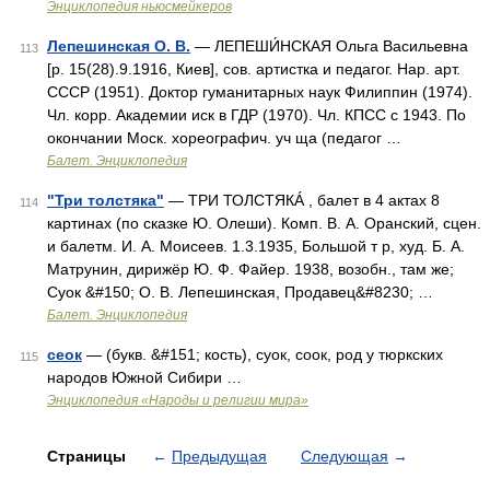
Энциклопедия ньюсмейкеров
Лепешинская О. В.
— ЛЕПЕШИ́НСКАЯ Ольга Васильевна
113
[р. 15(28).9.1916, Киев], сов. артистка и педагог. Нар. арт.
СССР (1951). Доктор гуманитарных наук Филиппин (1974).
Чл. корр. Академии иск в ГДР (1970). Чл. КПСС с 1943. По
окончании Моск. хореографич. уч ща (педагог …
Балет. Энциклопедия
"Три толстяка"
— ТРИ ТОЛСТЯКÁ , балет в 4 актах 8
114
картинах (по сказке Ю. Олеши). Комп. В. А. Оранский, сцен.
и балетм. И. А. Моисеев. 1.3.1935, Большой т р, худ. Б. А.
Матрунин, дирижёр Ю. Ф. Файер. 1938, возобн., там же;
Суок &#150; О. В. Лепешинская, Продавец&#8230; …
Балет. Энциклопедия
сеок
— (букв. &#151; кость), суок, соок, род у тюркских
115
народов Южной Сибири …
Энциклопедия «Народы и религии мира»
Страницы
←
Предыдущая
Следующая
→