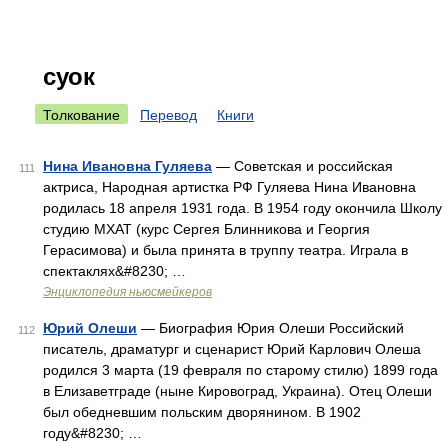
суок
Толкование
Перевод
Книги
Нина Ивановна Гуляева
— Советская и российская
111
актриса, Народная артистка РФ Гуляева Нина Ивановна
родилась 18 апреля 1931 года. В 1954 году окончила Школу
cтудию МХАТ (курс Сергея Блинникова и Георгия
Герасимова) и была принята в труппу театра. Играла в
спектаклях&#8230; …
Энциклопедия ньюсмейкеров
Юрий Олеши
— Биография Юрия Олеши Российский
112
писатель, драматург и сценарист Юрий Карлович Олеша
родился 3 марта (19 февраля по старому стилю) 1899 года
в Елизаветграде (ныне Кировоград, Украина). Отец Олеши
был обедневшим польским дворянином. В 1902
году&#8230; …